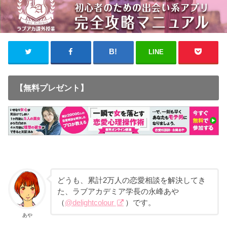
LINE
【無料プレゼント】
どうも、累計
2
万人の恋愛相談を解決してき
た、ラブアカデミア学長の永峰あや
（
@delightcolour
）です。
あや