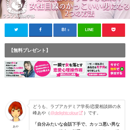
LINE
9
【無料プレゼント】
どうも、ラブアカデミア学長/恋愛相談師の永
峰あや（
@delightcolour
）です。
「自分みたいな会話下手で、カッコ悪い男な
あや